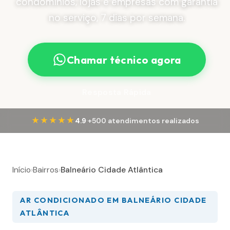
condomínios, lojas e empresas com garantia
no serviço, 7 dias por semana.
Chamar técnico agora
Resposta Rápida
·
★★★★★
4.9
+500 atendimentos realizados
Início
›
Bairros
›
Balneário Cidade Atlântica
AR CONDICIONADO EM BALNEÁRIO CIDADE
ATLÂNTICA