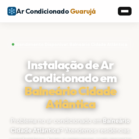
Ar Condicionado
Guarujá
Atendimento Disponível: Balneário Cidade Atlântica
Instalação de Ar
Condicionado em
Balneário Cidade
Atlântica
Problema no ar condicionado em
Balneário
Cidade Atlântica
? Atendemos residências,