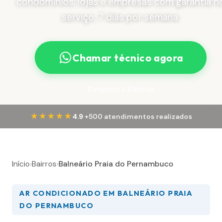
condomínios, lojas e empresas com garantia n
serviço, 7 dias por semana.
Chamar técnico agora
Resposta Rápida
·
★★★★★
4.9
+500 atendimentos realizados
Início
›
Bairros
›
Balneário Praia do Pernambuco
AR CONDICIONADO EM BALNEÁRIO PRAIA
DO PERNAMBUCO