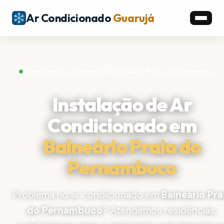
Ar Condicionado
Guarujá
Atendimento Disponível: Balneário Praia do Pernambuco
Instalação de Ar
Condicionado em
Balneário Praia do
Pernambuco
Problema no ar condicionado em
Balneário Pra
do Pernambuco
? Atendemos residências,