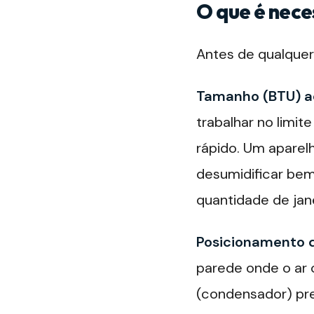
O que é nece
Antes de qualquer 
Tamanho (BTU) a
trabalhar no limi
rápido. Um aparel
desumidificar bem
quantidade de jane
Posicionamento d
parede onde o ar 
(condensador) pr