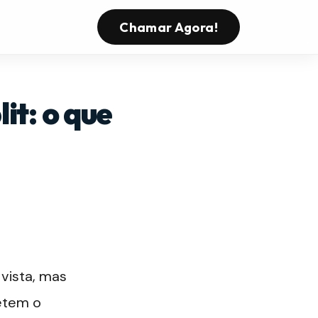
Chamar Agora!
it: o que
 vista, mas
etem o