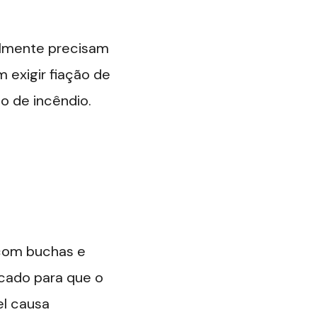
almente precisam
 exigir fiação de
co de incêndio.
 com buchas e
icado para que o
el causa