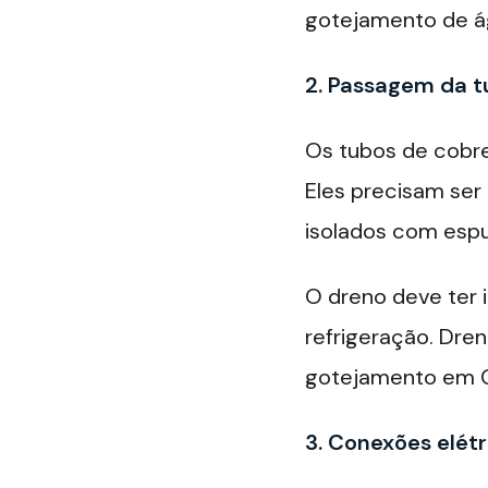
gotejamento de á
2. Passagem da t
Os tubos de cobre
Eles precisam se
isolados com espu
O dreno deve ter 
refrigeração. Dre
gotejamento em G
3. Conexões elétr