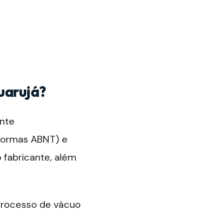
uarujá?
ante
 normas ABNT) e
o fabricante, além
 processo de vácuo