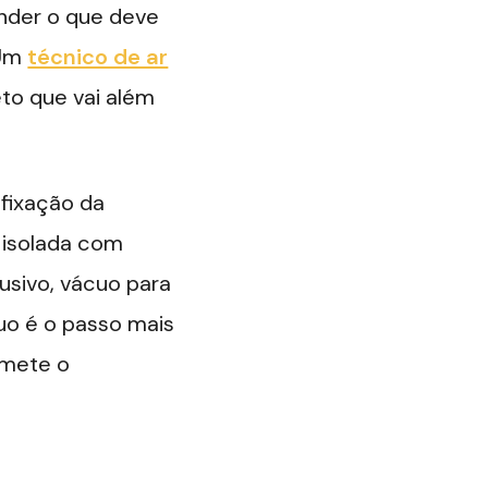
ender o que deve
 Um
técnico de ar
to que vai além
 fixação da
 isolada com
usivo, vácuo para
uo é o passo mais
omete o