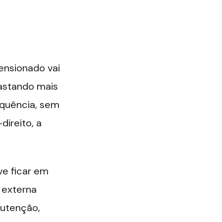
nsionado vai
gastando mais
equência, sem
direito, a
ve ficar em
 externa
nutenção,