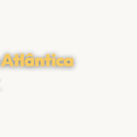
 Atlântica
u
o