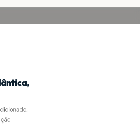
ântica,
dicionado,
nção