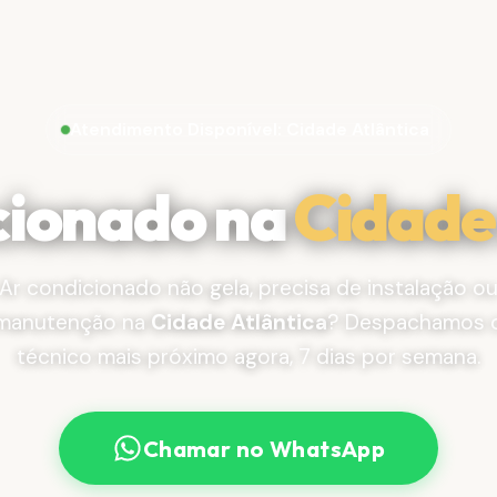
Atendimento Disponível: Cidade Atlântica
cionado na
Cidade
Ar condicionado não gela, precisa de instalação o
manutenção na
Cidade Atlântica
? Despachamos 
técnico mais próximo agora, 7 dias por semana.
Chamar no WhatsApp