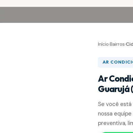
Início
›
Bairros
›
Ci
AR CONDIC
Ar Condi
Guarujá 
Se você está
nossa equipe 
preventiva, l