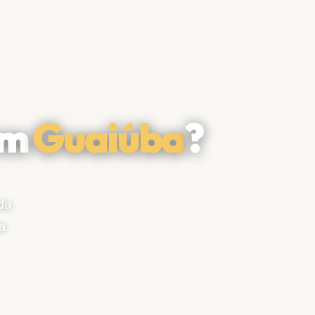
em
Guaiúba
?
da
a.