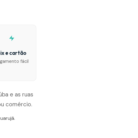
ix e cartão
gamento fácil
ba e as ruas
ou comércio.
uarujá.