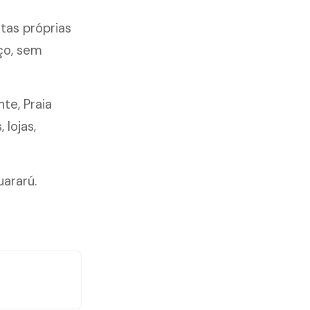
tas próprias
ço, sem
nte, Praia
lojas,
ararú.