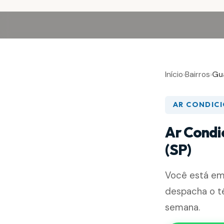
Início
›
Bairros
›
Gu
AR CONDIC
Ar Condi
(SP)
Você está e
despacha o té
semana.