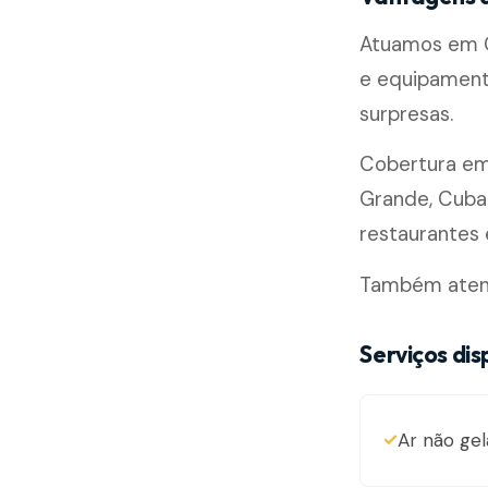
Atuamos em G
e equipament
surpresas.
Cobertura e
Grande, Cubat
restaurantes e
Também atend
Serviços di
Ar não gel