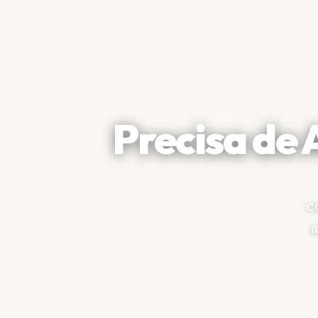
Precisa de
c
a