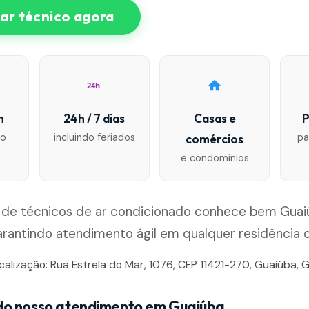
r técnico agora
24h
n
24h / 7 dias
Casas e
P
io
incluindo feriados
pa
comércios
e condomínios
 de técnicos de ar condicionado conhece bem Guaiú
arantindo atendimento ágil em qualquer residência 
calização: Rua Estrela do Mar, 1076, CEP 11421-270, Guaiúba, G
do nosso atendimento em Guaiúba