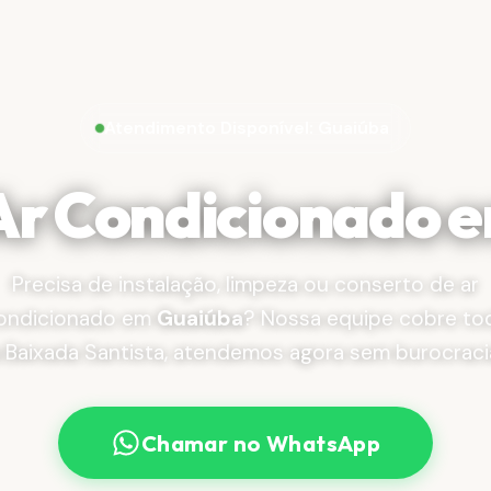
Atendimento Disponível: Guaiúba
 Ar Condicionado 
Precisa de instalação, limpeza ou conserto de ar
ondicionado em
Guaiúba
? Nossa equipe cobre to
 Baixada Santista, atendemos agora sem burocraci
Chamar no WhatsApp