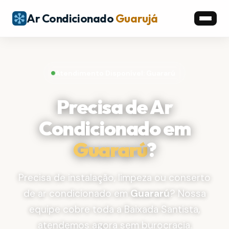
Ar Condicionado
Guarujá
Atendimento Disponível: Guararú
Precisa de Ar
Condicionado em
Guararú
?
Precisa de instalação, limpeza ou conserto
de ar condicionado em
Guararú
? Nossa
equipe cobre toda a Baixada Santista,
atendemos agora sem burocracia.