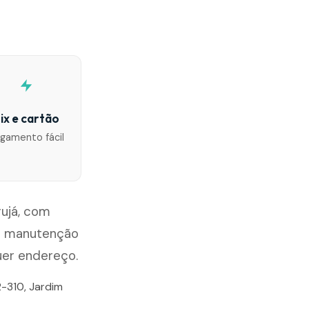
ix e cartão
gamento fácil
rujá, com
ou manutenção
uer endereço.
2-310, Jardim