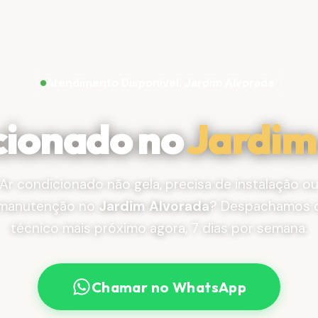
Atendimento Disponível: Jardim Alvorada
cionado no
Jardim
Ar condicionado não gela, precisa de instalação o
manutenção no
Jardim Alvorada
? Despachamos 
técnico mais próximo agora, 7 dias por semana.
Chamar no WhatsApp