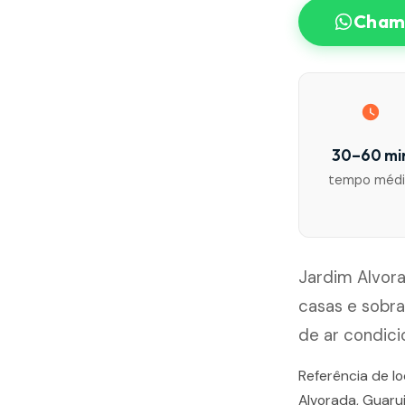
Chama
30–60 mi
tempo méd
Jardim Alvora
casas e sobr
de ar condic
Referência de l
Alvorada, Guaruj