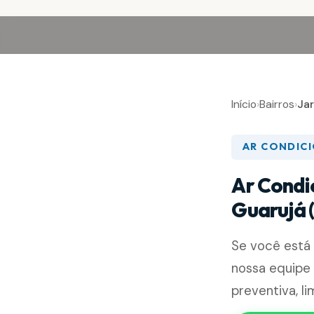
Início
›
Bairros
›
Ja
AR CONDIC
Ar Condi
Guarujá 
Se você está
nossa equipe 
preventiva, l