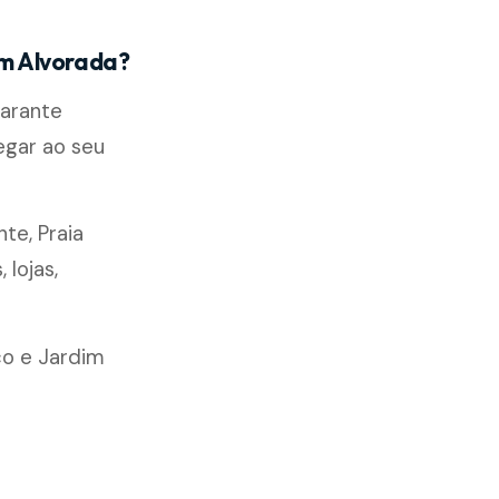
im Alvorada?
garante
egar ao seu
nte, Praia
lojas,
co e Jardim