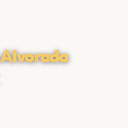
 Alvorada
u
o