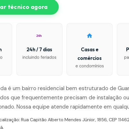
r técnico agora
24h
n
24h / 7 dias
Casas e
P
io
incluindo feriados
pa
comércios
e condomínios
da é um bairro residencial bem estruturado de Gua
ados que frequentemente precisam de instalação 
ionado. Nossa equipe atende rapidamente em qualq
ocalização: Rua Capitão Alberto Mendes Júnior, 1856, CEP 1146
á.