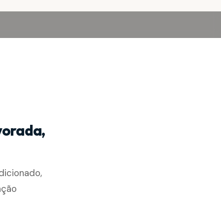
vorada,
dicionado,
nção