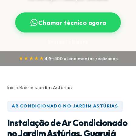
Chamar técnico agora
Resposta Rápida
·
★★★★★
4.9
+500 atendimentos realizados
Início
›
Bairros
›
Jardim Astúrias
AR CONDICIONADO NO JARDIM ASTÚRIAS
Instalação de Ar Condicionado
no Jardim Astúrias, Guarujá