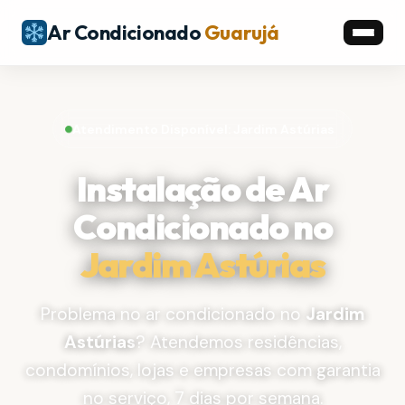
Ar Condicionado
Guarujá
Atendimento Disponível: Jardim Astúrias
Instalação de Ar
Condicionado no
Jardim Astúrias
Problema no ar condicionado no
Jardim
Astúrias
? Atendemos residências,
condomínios, lojas e empresas com garantia
no serviço, 7 dias por semana.