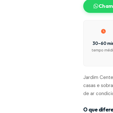
Chama
30–60 mi
tempo méd
Jardim Centen
casas e sobr
de ar condic
O que difer