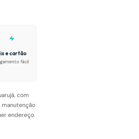
ix e cartão
gamento fácil
uarujá, com
ou manutenção
uer endereço.