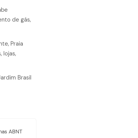
abe
ento de gás,
nte, Praia
lojas,
ardim Brasil
mas ABNT