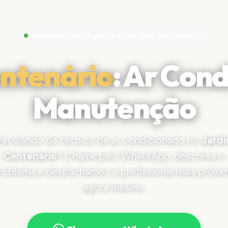
Atendimento Disponível: Jardim Centenário
ntenário
: Ar Con
Manutenção
recisando de técnico de ar condicionado no
Jard
Centenário
? Chame pelo WhatsApp, descreva o
roblema e despachamos o profissional mais próxi
agora mesmo.