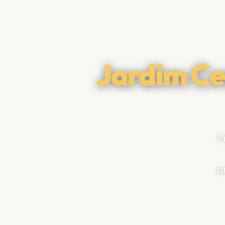
Jardim Ce
P
p