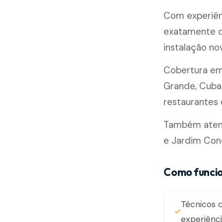
Com experiên
exatamente c
instalação n
Cobertura e
Grande, Cubat
restaurantes e
Também atende
e Jardim Con
Como funcio
Técnicos c
experiênc