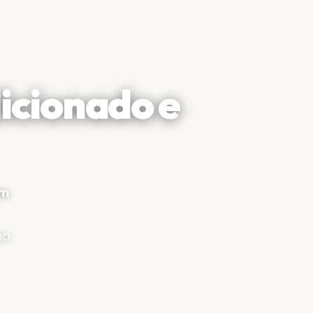
dicionado e
im
mo