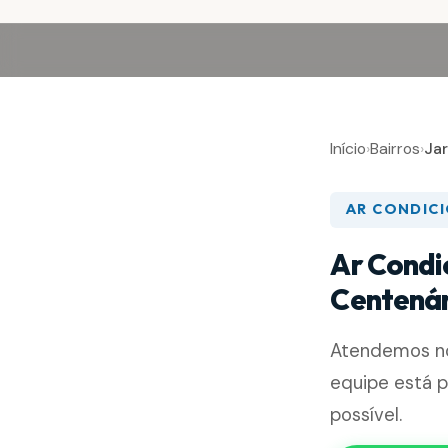
Início
›
Bairros
›
Ja
AR CONDIC
Ar Condi
Centenár
Atendemos 
equipe está 
possível.