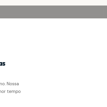
as
mo. Nossa
enor tempo