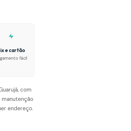
ix e cartão
gamento fácil
Guarujá, com
ou manutenção
uer endereço.