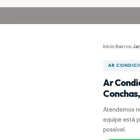
Início
›
Bairros
›
Ja
AR CONDIC
Ar Condi
Conchas,
Atendemos 
equipe está 
possível.