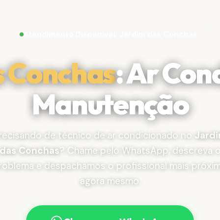
Atendimento Disponível: Jardim das Conchas
s Conchas
: Ar Con
Manutenção
recisando de técnico de ar condicionado no
Jard
das Conchas
? Chame pelo WhatsApp, descreva 
roblema e despachamos o profissional mais próxi
agora mesmo.