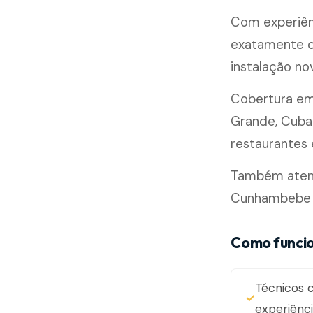
Com experiên
exatamente c
instalação n
Cobertura e
Grande, Cubat
restaurantes e
Também atend
Cunhambebe e
Como funcio
Técnicos c
experiênc