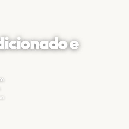
dicionado e
im
o
mo