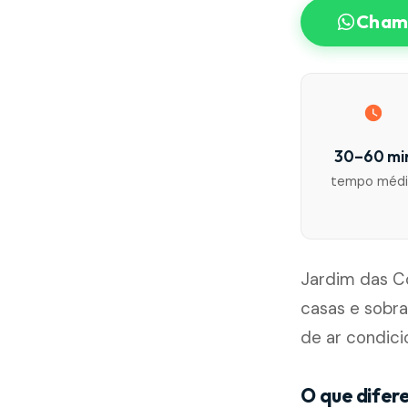
Chama
30–60 mi
tempo méd
Jardim das C
casas e sobr
de ar condic
O que difer