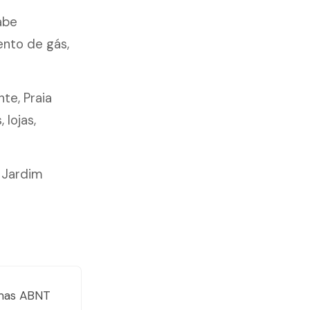
abe
ento de gás,
nte, Praia
lojas,
 Jardim
mas ABNT