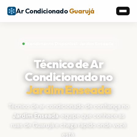
Ar Condicionado
Guarujá
Atendimento Disponível: Jardim Enseada
Técnico de Ar
Condicionado no
Jardim Enseada
Técnico de ar condicionado de confiança no
Jardim Enseada
: equipe que conhece as
ruas de Guarujá e chega rápido onde você
está.