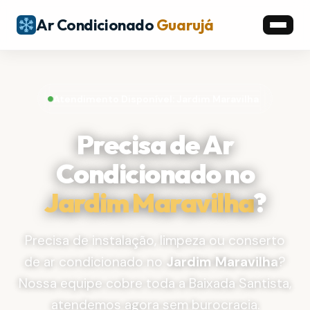
Ar Condicionado
Guarujá
Atendimento Disponível: Jardim Maravilha
Precisa de Ar
Condicionado no
Jardim Maravilha
?
Precisa de instalação, limpeza ou conserto
de ar condicionado no
Jardim Maravilha
?
Nossa equipe cobre toda a Baixada Santista,
atendemos agora sem burocracia.