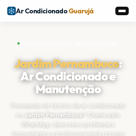
Ar Condicionado
Guarujá
Atendimento Disponível: Jardim Pernambuco
Jardim Pernambuco
:
Ar Condicionado e
Manutenção
Precisando de técnico de ar condicionado
no
Jardim Pernambuco
? Chame pelo
WhatsApp, descreva o problema e
despachamos o profissional mais próximo