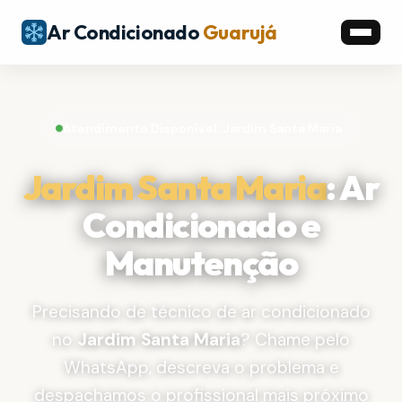
Ar Condicionado
Guarujá
Atendimento Disponível: Jardim Santa Maria
Jardim Santa Maria
: Ar
Condicionado e
Manutenção
Precisando de técnico de ar condicionado
no
Jardim Santa Maria
? Chame pelo
WhatsApp, descreva o problema e
despachamos o profissional mais próximo