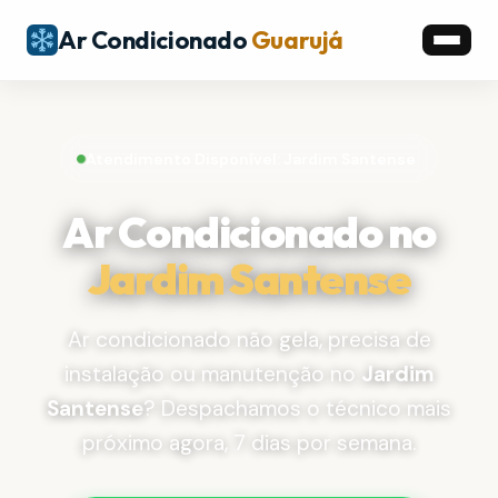
Ar Condicionado
Guarujá
Atendimento Disponível: Jardim Santense
Ar Condicionado no
Jardim Santense
Ar condicionado não gela, precisa de
instalação ou manutenção no
Jardim
Santense
? Despachamos o técnico mais
próximo agora, 7 dias por semana.