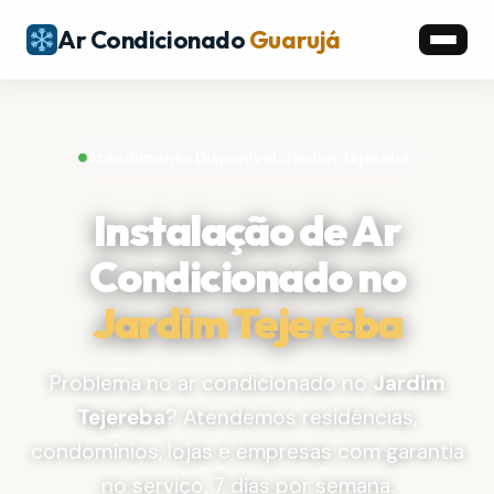
Ar Condicionado
Guarujá
Atendimento Disponível: Jardim Tejereba
Instalação de Ar
Condicionado no
Jardim Tejereba
Problema no ar condicionado no
Jardim
Tejereba
? Atendemos residências,
condomínios, lojas e empresas com garantia
no serviço, 7 dias por semana.