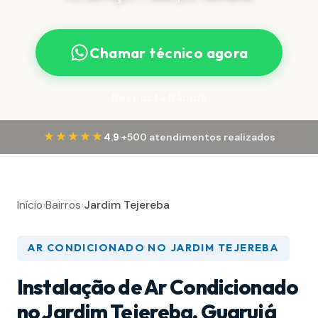
Chamar técnico agora
Resposta Rápida
·
★★★★★
4.9
+500 atendimentos realizados
Início
›
Bairros
›
Jardim Tejereba
AR CONDICIONADO NO JARDIM TEJEREBA
Instalação de Ar Condicionado
no Jardim Tejereba, Guarujá