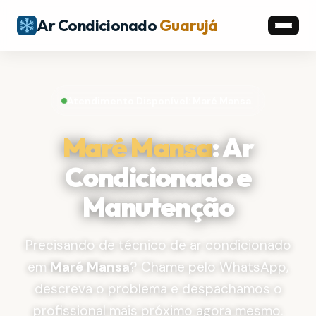
Ar Condicionado
Guarujá
Atendimento Disponível: Maré Mansa
Maré Mansa
: Ar
Condicionado e
Manutenção
Precisando de técnico de ar condicionado
em
Maré Mansa
? Chame pelo WhatsApp,
descreva o problema e despachamos o
profissional mais próximo agora mesmo.