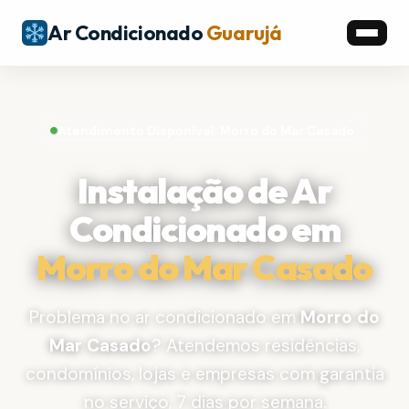
Ar Condicionado
Guarujá
Atendimento Disponível: Morro do Mar Casado
Instalação de Ar
Condicionado em
Morro do Mar Casado
Problema no ar condicionado em
Morro do
Mar Casado
? Atendemos residências,
condomínios, lojas e empresas com garantia
no serviço, 7 dias por semana.