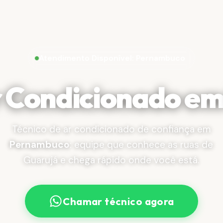
Atendimento Disponível: Pernambuco
r Condicionado e
Técnico de ar condicionado de confiança em
Pernambuco
: equipe que conhece as ruas de
Guarujá e chega rápido onde você está.
Chamar técnico agora