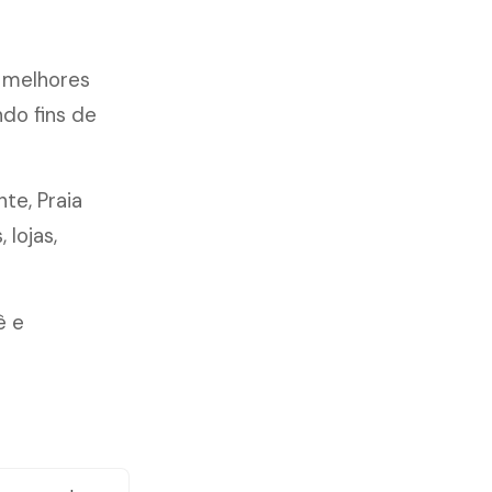
 melhores
ndo fins de
nte, Praia
lojas,
ê e