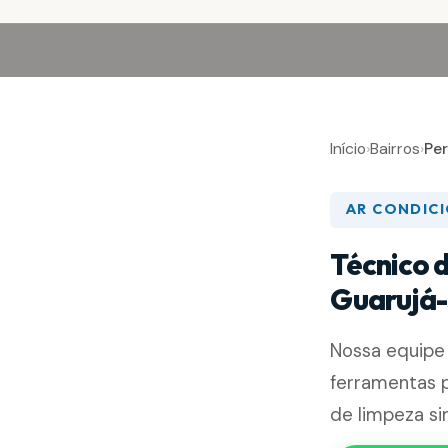
Início
›
Bairros
›
Pe
AR CONDIC
Técnico 
Guarujá
Nossa equip
ferramentas p
de limpeza si