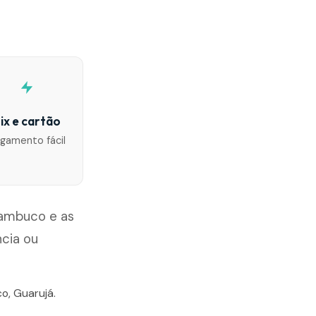
ix e cartão
gamento fácil
nambuco e as
ncia ou
o, Guarujá.