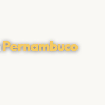
m
Pernambuco