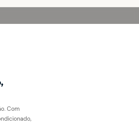
,
ão. Com
ondicionado,