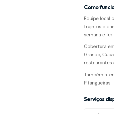
Como funci
Equipe local
trajetos e ch
semana e feri
Cobertura e
Grande, Cubat
restaurantes e
Também atende
Pitangueiras.
Serviços di