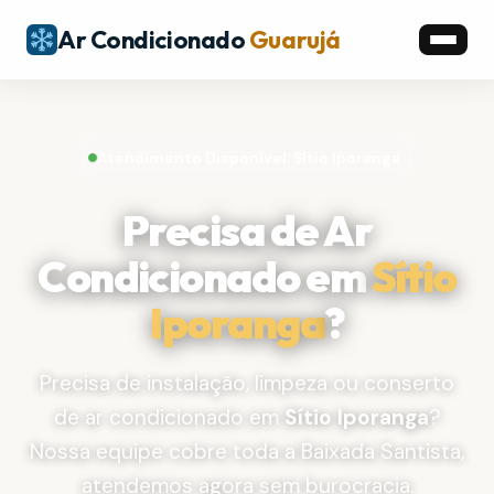
Ar Condicionado
Guarujá
Atendimento Disponível: Sítio Iporanga
Precisa de Ar
Condicionado em
Sítio
Iporanga
?
Precisa de instalação, limpeza ou conserto
de ar condicionado em
Sítio Iporanga
?
Nossa equipe cobre toda a Baixada Santista,
atendemos agora sem burocracia.