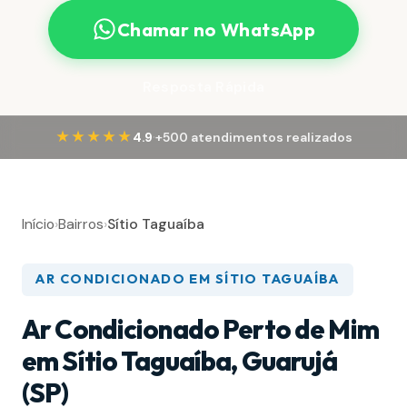
Chamar no WhatsApp
Resposta Rápida
·
★★★★★
4.9
+500 atendimentos realizados
Início
›
Bairros
›
Sítio Taguaíba
AR CONDICIONADO EM SÍTIO TAGUAÍBA
Ar Condicionado Perto de Mim
em Sítio Taguaíba, Guarujá
(SP)