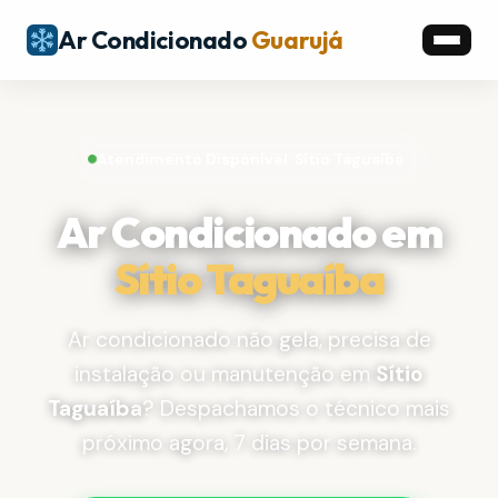
Ar Condicionado
Guarujá
Atendimento Disponível: Sítio Taguaíba
Ar Condicionado em
Sítio Taguaíba
Ar condicionado não gela, precisa de
instalação ou manutenção em
Sítio
Taguaíba
? Despachamos o técnico mais
próximo agora, 7 dias por semana.