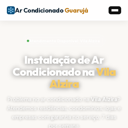
Ar Condicionado
Guarujá
Atendimento Disponível: Vila Alzira
Instalação de Ar
Condicionado na
Vila
Alzira
Problema no ar condicionado na
Vila Alzira
?
Atendemos residências, condomínios, lojas e
empresas com garantia no serviço, 7 dias
por semana.