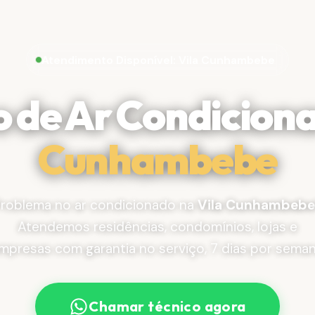
Atendimento Disponível: Vila Cunhambebe
o de Ar Condicion
Cunhambebe
roblema no ar condicionado na
Vila Cunhambebe
Atendemos residências, condomínios, lojas e
mpresas com garantia no serviço, 7 dias por seman
Chamar técnico agora