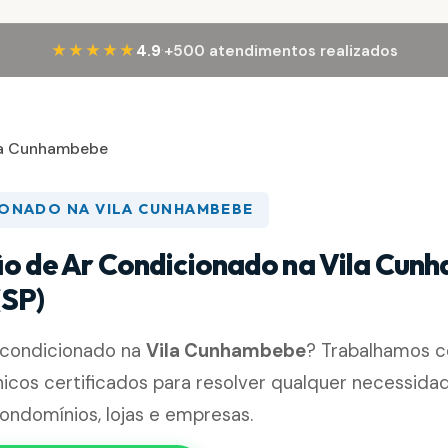
·
★★★★★
4.9
+500 atendimentos realizados
la Cunhambebe
IONADO NA VILA CUNHAMBEBE
ão de Ar Condicionado na Vila Cun
(SP)
r condicionado na
Vila Cunhambebe
? Trabalhamos 
nicos certificados para resolver qualquer necessidad
condomínios, lojas e empresas.