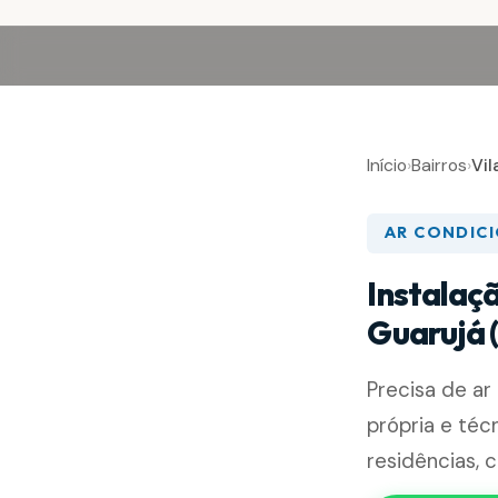
Início
›
Bairros
›
Vi
AR CONDIC
Instalaç
Guarujá 
Precisa de a
própria e téc
residências, 