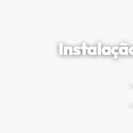
Instalaçã
P
e