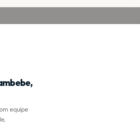
hambebe,
com equipe
e,