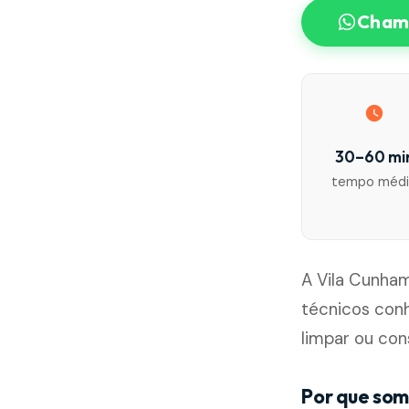
Chama
30–60 mi
tempo méd
A Vila Cunham
técnicos con
limpar ou con
Por que som