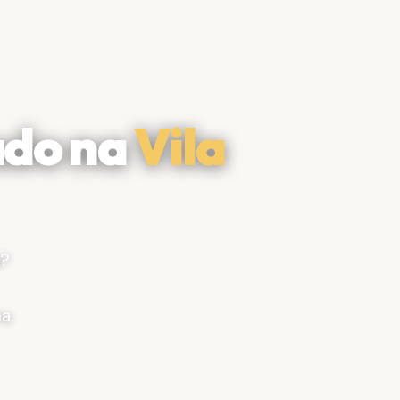
ado na
Vila
?
a.