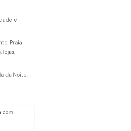
idade e
nte, Praia
lojas,
la da Noite.
a com