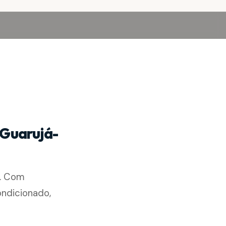
 Guarujá-
o. Com
ondicionado,