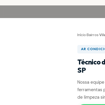
Início
›
Bairros
›
Vil
AR CONDIC
Técnico 
SP
Nossa equipe
ferramentas p
de limpeza si