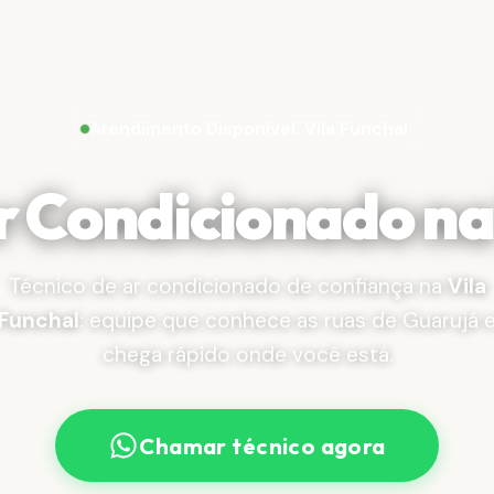
Atendimento Disponível: Vila Funchal
Ar Condicionado n
Técnico de ar condicionado de confiança na
Vila
Funchal
: equipe que conhece as ruas de Guarujá 
chega rápido onde você está.
Chamar técnico agora