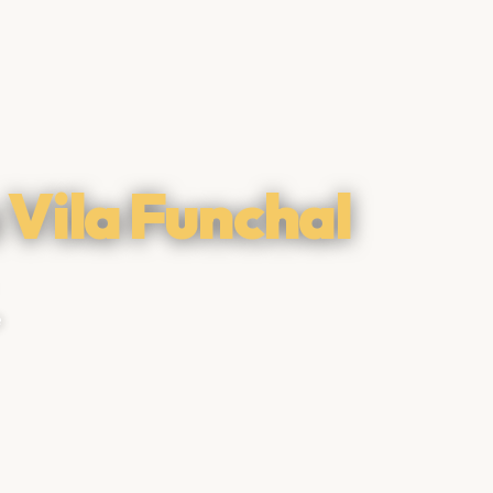
a
Vila Funchal
e