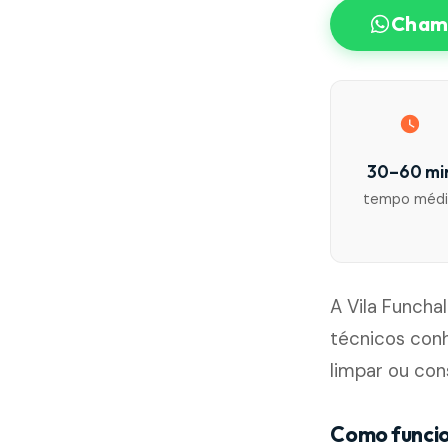
Chama
30–60 mi
tempo méd
A Vila Funcha
técnicos con
limpar ou con
Como funcio