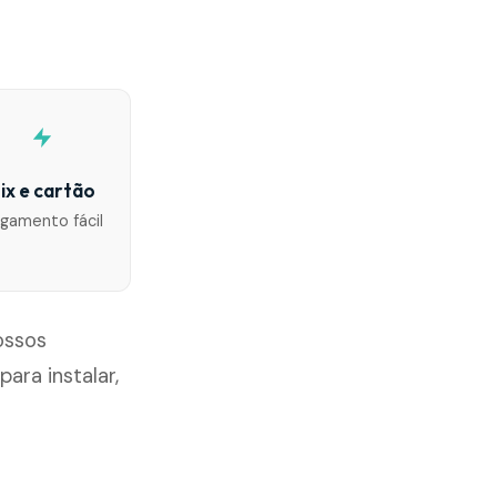
ix e cartão
gamento fácil
ossos
ra instalar,