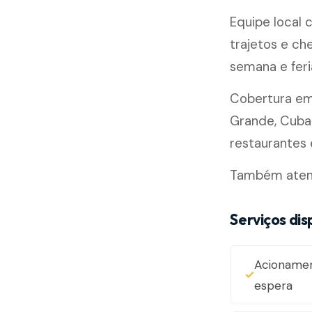
Equipe local
trajetos e ch
semana e feri
Cobertura e
Grande, Cubat
restaurantes e
Também atende
Serviços dis
Acioname
espera