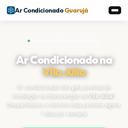
Ar Condicionado
Guarujá
Atendimento Disponível: Vila Júlia
Ar Condicionado na
Vila Júlia
Ar condicionado não gela, precisa de
instalação ou manutenção na
Vila Júlia
?
Despachamos o técnico mais próximo agora,
7 dias por semana.