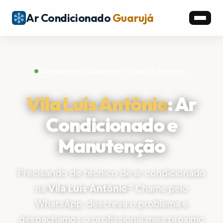
Ar Condicionado
Guarujá
Atendimento Disponível: Vila Luís Antônio
Vila Luís Antônio
: Ar
Condicionado e
Manutenção
Precisando de técnico de ar condicionado
na
Vila Luís Antônio
? Chame pelo
WhatsApp, descreva o problema e
despachamos o profissional mais próximo