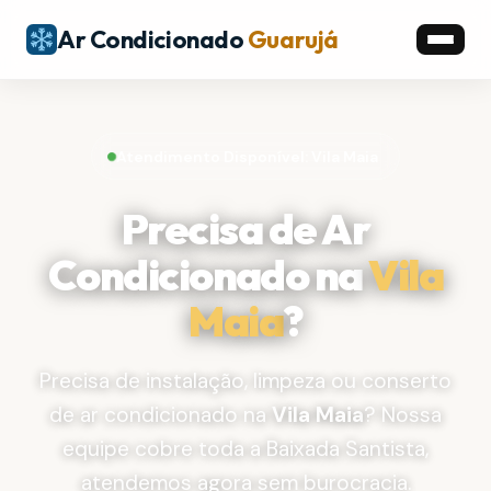
Ar Condicionado
Guarujá
Atendimento Disponível: Vila Maia
Precisa de Ar
Condicionado na
Vila
Maia
?
Precisa de instalação, limpeza ou conserto
de ar condicionado na
Vila Maia
? Nossa
equipe cobre toda a Baixada Santista,
atendemos agora sem burocracia.