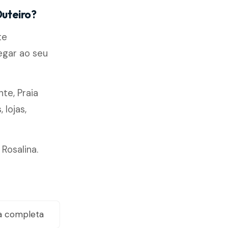
Outeiro?
te
egar ao seu
nte, Praia
lojas,
 Rosalina.
a completa