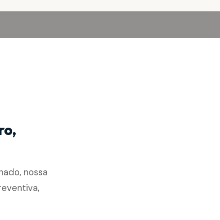
ro,
nado, nossa
reventiva,