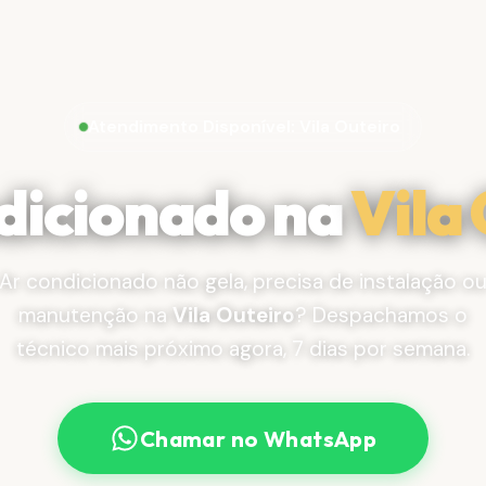
Atendimento Disponível: Vila Outeiro
dicionado na
Vila
Ar condicionado não gela, precisa de instalação o
manutenção na
Vila Outeiro
? Despachamos o
técnico mais próximo agora, 7 dias por semana.
Chamar no WhatsApp