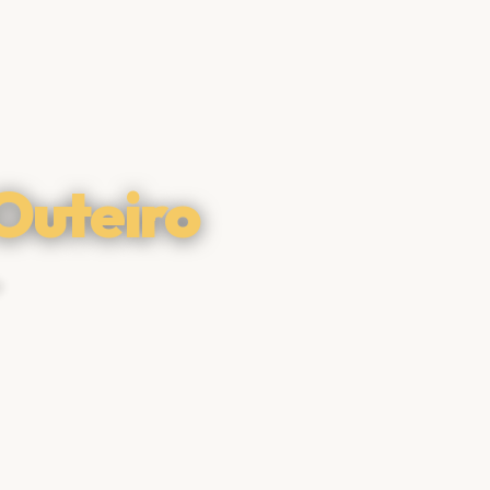
 Outeiro
u