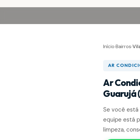
Início
›
Bairros
›
Vil
AR CONDIC
Ar Condi
Guarujá 
Se você está
equipe está p
limpeza, cons