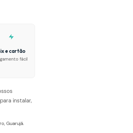
ix e cartão
gamento fácil
ossos
ra instalar,
ro, Guarujá.