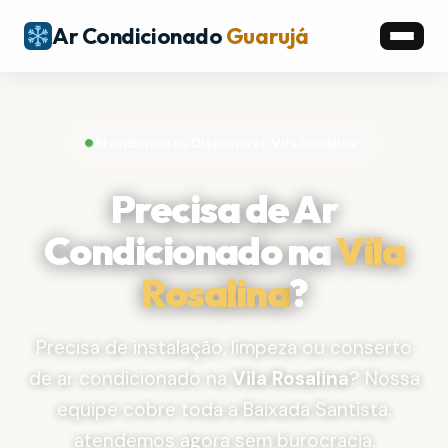
Ar Condicionado
Guarujá
Atendimento Disponível: Vila Rosalina
Precisa de Ar
Condicionado na
Vila
Rosalina
?
Precisa de instalação, limpeza ou conserto
de ar condicionado na
Vila Rosalina
? Nossa
equipe cobre toda a Baixada Santista,
atendemos agora sem burocracia.