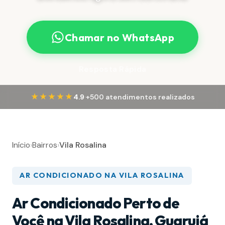
Chamar no WhatsApp
Resposta Rápida
·
★★★★★
4.9
+500 atendimentos realizados
Início
›
Bairros
›
Vila Rosalina
AR CONDICIONADO NA VILA ROSALINA
Ar Condicionado Perto de
Você na Vila Rosalina, Guarujá