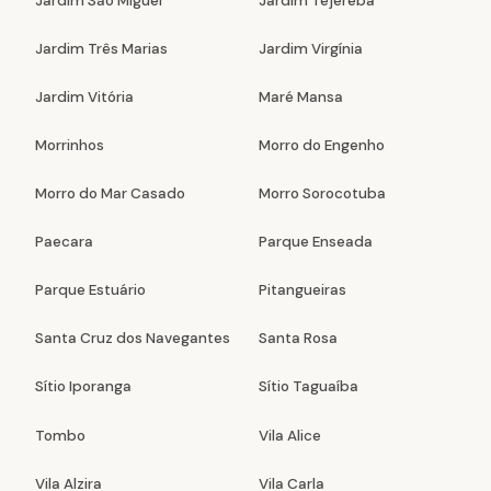
Jardim São Miguel
Jardim Tejereba
Jardim Três Marias
Jardim Virgínia
Jardim Vitória
Maré Mansa
Morrinhos
Morro do Engenho
Morro do Mar Casado
Morro Sorocotuba
Paecara
Parque Enseada
Parque Estuário
Pitangueiras
Santa Cruz dos Navegantes
Santa Rosa
Sítio Iporanga
Sítio Taguaíba
Tombo
Vila Alice
Vila Alzira
Vila Carla