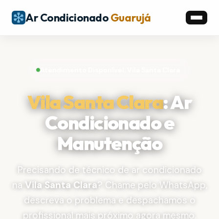
Ar Condicionado
Guarujá
Atendimento Disponível: Vila Santa Clara
Vila Santa Clara
: Ar
Condicionado e
Manutenção
Precisando de técnico de ar condicionado
na
Vila Santa Clara
? Chame pelo WhatsApp,
descreva o problema e despachamos o
profissional mais próximo agora mesmo.