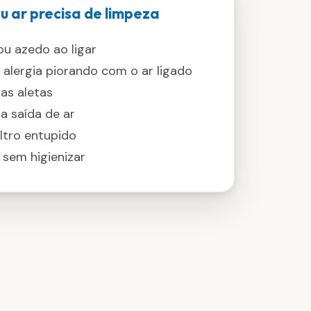
eu ar precisa de limpeza
u azedo ao ligar
u alergia piorando com o ar ligado
las aletas
a saída de ar
iltro entupido
 sem higienizar