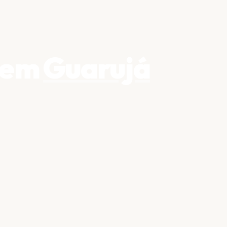
 em
Guarujá