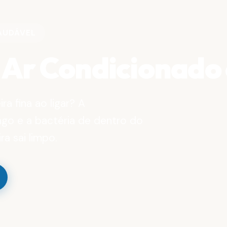
SAUDÁVEL
 Ar Condicionado
a fina ao ligar? A
ungo e a bactéria de dentro do
a sai limpo.