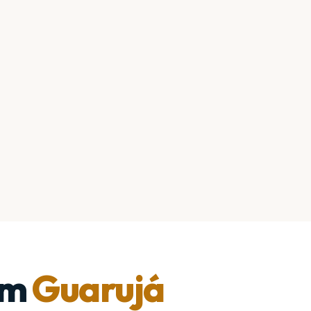
em
Guarujá