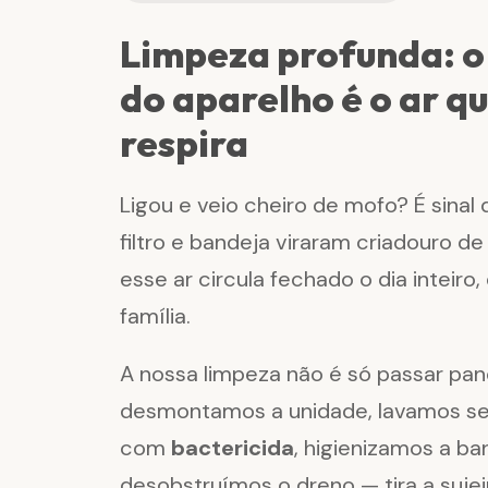
Limpeza profunda: o 
do aparelho é o ar q
respira
Ligou e veio cheiro de mofo? É sinal
filtro e bandeja viraram criadouro d
esse ar circula fechado o dia inteiro
família.
A nossa limpeza não é só passar pano 
desmontamos a unidade, lavamos ser
com
bactericida
, higienizamos a ba
desobstruímos o dreno — tira a suje