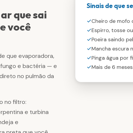
Sinais de que s
ar que sai
Cheiro de mofo o
ue você
Espirro, tosse o
Poeira saindo pe
Mancha escura n
 de que evaporadora,
Pinga água por f
e fungo e bactéria — e
Mais de 6 meses
, direto no pulmão da
no filtro:
pentina e turbina
ndeja e
ira preta que você