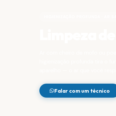
HIGIENIZAÇÃO PROFUNDA · AR 
Limpeza de
Ar com cheiro de mofo ou poeir
higienização profunda tira o f
aparelho — o ar que você respir
Falar com um técnico