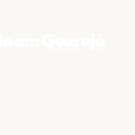
do em
Guarujá