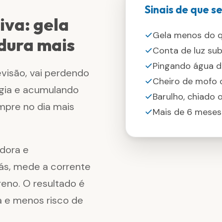
Sinais de que 
va: gela
Gela menos do q
dura mais
Conta de luz su
Pingando água d
evisão, vai perdendo
Cheiro de mofo o
rgia e acumulando
Barulho, chiado 
empre no dia mais
Mais de 6 meses
adora e
ás, mede a corrente
dreno. O resultado é
xa e menos risco de