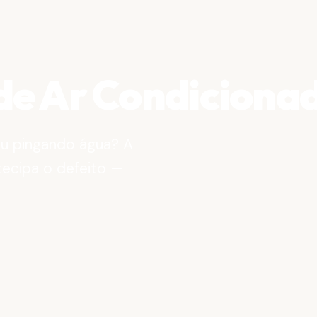
de Ar Condiciona
ou pingando água? A
ntecipa o defeito —