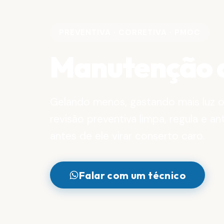
PREVENTIVA · CORRETIVA · PMOC
Manutenção 
Gelando menos, gastando mais luz 
revisão preventiva limpa, regula e a
antes de ele virar conserto caro.
Falar com um técnico