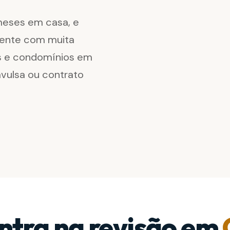
 meses em casa, e
iente com muita
s e condomínios em
vulsa ou contrato
ntra na revisão em