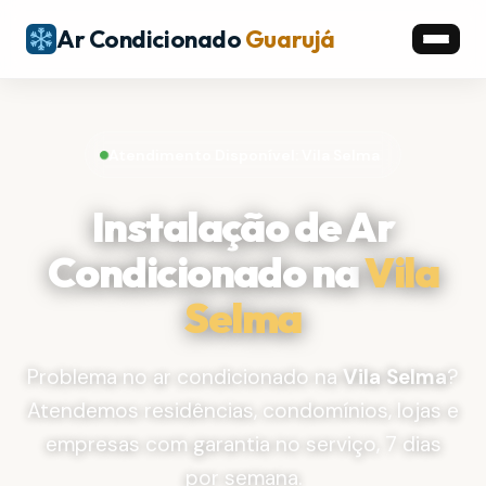
Ar Condicionado
Guarujá
Atendimento Disponível: Vila Selma
Instalação de Ar
Condicionado na
Vila
Selma
Problema no ar condicionado na
Vila Selma
?
Atendemos residências, condomínios, lojas e
empresas com garantia no serviço, 7 dias
por semana.