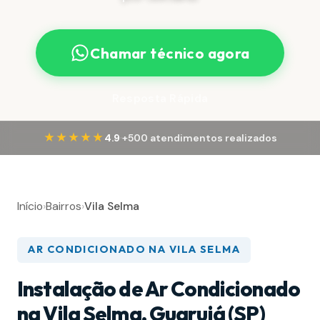
Chamar técnico agora
Resposta Rápida
·
★★★★★
4.9
+500 atendimentos realizados
Início
›
Bairros
›
Vila Selma
AR CONDICIONADO NA VILA SELMA
Instalação de Ar Condicionado
na Vila Selma, Guarujá (SP)